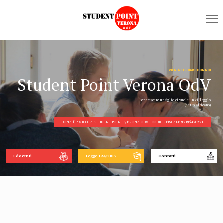
VIENI A STUDIARE CON NOI
Student Point Verona OdV
Per crescere un figlio ci vuole un villaggio
(detto africano)
DONA il 5X1000 A STUDENT POINT VERONA ODV - CODICE FISCALE 93195430231
I docenti
Legge 124/2017
Contatti