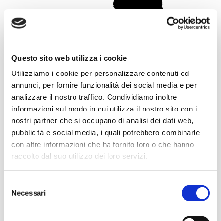
Questo sito web utilizza i cookie
Utilizziamo i cookie per personalizzare contenuti ed
annunci, per fornire funzionalità dei social media e per
analizzare il nostro traffico. Condividiamo inoltre
informazioni sul modo in cui utilizza il nostro sito con i
nostri partner che si occupano di analisi dei dati web,
Elisabetta Concari
pubblicità e social media, i quali potrebbero combinarle
Biologia, Chimica, Scienze
con altre informazioni che ha fornito loro o che hanno
raccolto dal suo utilizzo dei loro servizi.
Selezione
Necessari
del
consenso